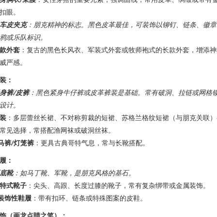
扣眼。
车皮夹克
：朋克精神的标志。黑色皮革最佳，可装饰以铆钉、链条、徽章
鸦或乐队标识。
款外套
：复古的黑色长风衣、军装式外套或牧师袍式的长款外套，增添神
威严感。
装：
身裤/皮裤
：黑色紧身牛仔裤或皮革裤装是基础。常有破洞、拉链或网格
设计。
装
：多层蕾丝长裙、不对称剪裁的短裙、苏格兰格纹短裙（与朋克关联）
常见选择，常搭配渔网袜或破洞丝袜。
马裤/灯笼裤
：更具古典哥特气息，常与长靴搭配。
履：
底靴
：如马丁靴、军靴，是朋克风格的基石。
特式靴子
：尖头、高跟、长度过膝的靴子，常有复杂绑带或金属装饰。
装饰性鞋履
：带有扣环、链条或特殊图案的皮鞋。
饰（画龙点睛之笔）：