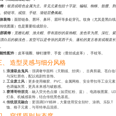
饰
：银质或暗色金属为主。常见元素包括十字架、蝙蝠、蜘蛛、骷髅、荆
、锁链等。戒指、手链、项链层叠佩戴。
体装饰
：面部链条、唇环、鼻环、眉环等多处穿孔。纹身（尤其是黑白线
传统图案）也是重要组成部分。
部装饰
：宽檐礼帽、渔夫帽、带有面纱的装饰帽。发色常为黑、深红、紫
漂白后的极浅色，发型可以是夸张的莫西干头、蓬松的复古卷发或顺直长
。
能性配件
：皮革项圈、铆钉腰带、手套（蕾丝或皮革）、手杖等。
三、 造型灵感与细分风格
浪漫吸血鬼风
：强调奢华面料（天鹅绒、丝绸）、古典剪裁、苍白妆
与深红唇色，配以戏剧性首饰。
工业废土风
：更多使用橡胶、PVC、金属网格、安全带扣等工业元素
色调偏灰黑，更具未来感与破败感。
赛博哥特朋克
：融入荧光色点缀（如霓虹粉、蓝）、电路板图案、LE
灯条、机械感装饰，结合传统黑色基底。
传统朋克融合
：更强调DIY精神，大量使用安全别针、涂鸦、乐队T
恤、格子元素，与哥特单品混搭。
四、 穿搭原则与态度