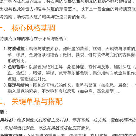
是一种内在态度的宣言，将古典的阴郁优雅与朋克的粗粝不羁巧妙结合，
出极具视觉冲击力和哲学深度的穿着艺术。以下是一份全面的哥特朋克服
考指南，助你踏入这片暗黑与叛逆共舞的领域。
一、 核心风格基调
特朋克服饰的核心在于矛盾与融合：
材质碰撞
：精致与破败并存。如轻盈的蕾丝、丝绸、天鹅绒与厚重的
革、橡胶、金属链条相结合；做旧、撕裂、铆钉装饰与完好的古典剪
形成对比。
色彩哲学
：以黑色为绝对主导，象征神秘、哀悼与反叛。辅以深红（
血、酒红）、暗紫、墨绿、藏青等浓郁色调，偶尔用纯白或金属银作
点缀，营造强烈对比。
廓形与结构
：既包含哥特式的修长、垂坠与繁复（如拖尾、层叠），
融入朋克的紧身、不对称和夸张廓形（如尖肩、高耸发型）。
二、 关键单品与搭配
装：
典衬衫
：维多利亚式或浪漫主义衬衫，带有高领、拉夫领、蕾丝或荷叶边
，常用黑色或深色。可故意撕破或搭配朋克徽章。
身胸衣/束腰
：女性穿搭的重要元素，强调曲线，常用皮革、绸缎或带有