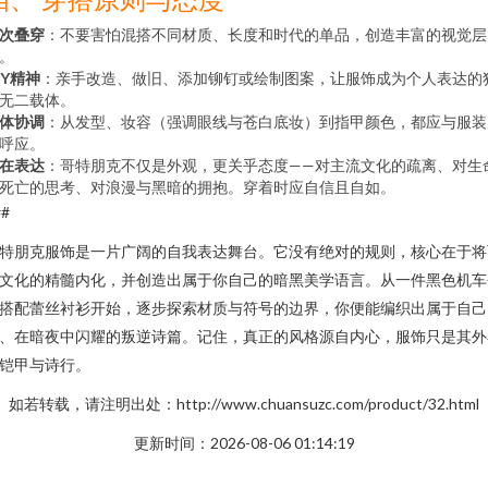
次叠穿
：不要害怕混搭不同材质、长度和时代的单品，创造丰富的视觉层
。
IY精神
：亲手改造、做旧、添加铆钉或绘制图案，让服饰成为个人表达的
无二载体。
体协调
：从发型、妆容（强调眼线与苍白底妆）到指甲颜色，都应与服装
呼应。
在表达
：哥特朋克不仅是外观，更关乎态度——对主流文化的疏离、对生
死亡的思考、对浪漫与黑暗的拥抱。穿着时应自信且自如。
##
特朋克服饰是一片广阔的自我表达舞台。它没有绝对的规则，核心在于将
文化的精髓内化，并创造出属于你自己的暗黑美学语言。从一件黑色机车
搭配蕾丝衬衫开始，逐步探索材质与符号的边界，你便能编织出属于自己
、在暗夜中闪耀的叛逆诗篇。记住，真正的风格源自内心，服饰只是其外
铠甲与诗行。
如若转载，请注明出处：http://www.chuansuzc.com/product/32.html
更新时间：2026-08-06 01:14:19