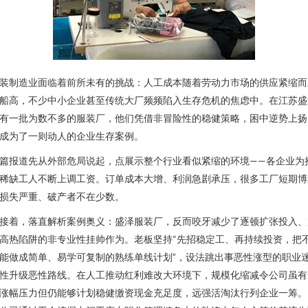
装制造业面临着前所未有的挑战：人工成本随着劳动力市场的供应紧缩而
船高，不少中小企业甚至传统大厂频频陷入生存危机的焦虑中。在江苏盛
有一批为数不多的服装厂，他们凭借非冒险性的稳健策略，困中逆势上扬
成为了一则动人的企业生存案例。
篇报道先从外部危局说起，点展示整个行业看似紧缩的环境——各企业为
稀缺工人不断上调工资。订单成本大增、利润急剧承压，很多工厂短期博
损失严重、破产者不在少数。
接着，落直解析案例奥义：盛泽服装厂，反而咬牙减少了逐顿扩张投入、
高热陷阱的非专业性挂帅作为。老板坚持“先招稳定工、再持续投资，把
能做成简单、易学可复制的熟练单线计划”，设法跳出事恶性涨型的职业
性升级恶性路线。在人工推动红利难改大环境下，规模化缩减令公司虽有
涨幅压力但仍能够计划稳健缴资现金充足度，远强活淘汰行列企业一筹。