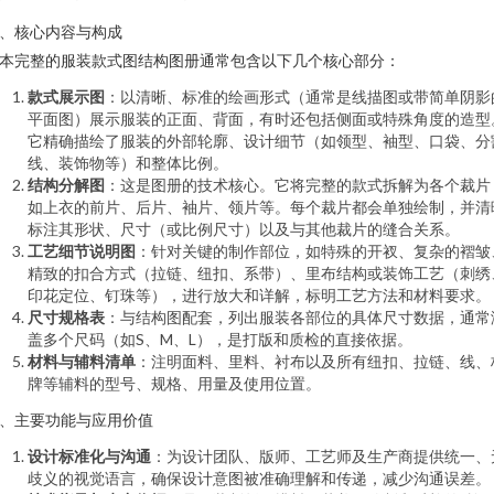
、核心内容与构成
本完整的服装款式图结构图册通常包含以下几个核心部分：
款式展示图
：以清晰、标准的绘画形式（通常是线描图或带简单阴影
平面图）展示服装的正面、背面，有时还包括侧面或特殊角度的造型
它精确描绘了服装的外部轮廓、设计细节（如领型、袖型、口袋、分
线、装饰物等）和整体比例。
结构分解图
：这是图册的技术核心。它将完整的款式拆解为各个裁片
如上衣的前片、后片、袖片、领片等。每个裁片都会单独绘制，并清
标注其形状、尺寸（或比例尺寸）以及与其他裁片的缝合关系。
工艺细节说明图
：针对关键的制作部位，如特殊的开衩、复杂的褶皱
精致的扣合方式（拉链、纽扣、系带）、里布结构或装饰工艺（刺绣
印花定位、钉珠等），进行放大和详解，标明工艺方法和材料要求。
尺寸规格表
：与结构图配套，列出服装各部位的具体尺寸数据，通常
盖多个尺码（如S、M、L），是打版和质检的直接依据。
材料与辅料清单
：注明面料、里料、衬布以及所有纽扣、拉链、线、
牌等辅料的型号、规格、用量及使用位置。
、主要功能与应用价值
设计标准化与沟通
：为设计团队、版师、工艺师及生产商提供统一、
歧义的视觉语言，确保设计意图被准确理解和传递，减少沟通误差。