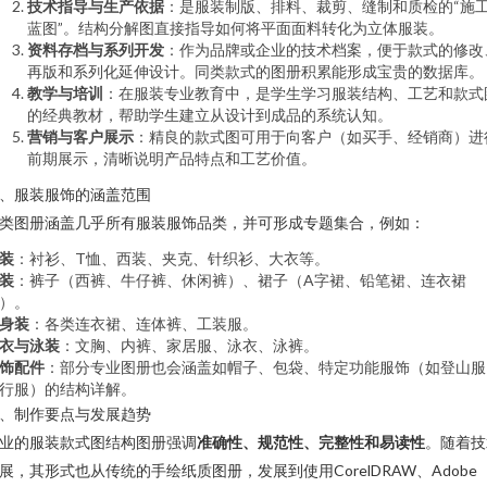
技术指导与生产依据
：是服装制版、排料、裁剪、缝制和质检的“施
蓝图”。结构分解图直接指导如何将平面面料转化为立体服装。
资料存档与系列开发
：作为品牌或企业的技术档案，便于款式的修改
再版和系列化延伸设计。同类款式的图册积累能形成宝贵的数据库。
教学与培训
：在服装专业教育中，是学生学习服装结构、工艺和款式
的经典教材，帮助学生建立从设计到成品的系统认知。
营销与客户展示
：精良的款式图可用于向客户（如买手、经销商）进
前期展示，清晰说明产品特点和工艺价值。
、服装服饰的涵盖范围
类图册涵盖几乎所有服装服饰品类，并可形成专题集合，例如：
装
：衬衫、T恤、西装、夹克、针织衫、大衣等。
装
：裤子（西裤、牛仔裤、休闲裤）、裙子（A字裙、铅笔裙、连衣裙
）。
身装
：各类连衣裙、连体裤、工装服。
衣与泳装
：文胸、内裤、家居服、泳衣、泳裤。
饰配件
：部分专业图册也会涵盖如帽子、包袋、特定功能服饰（如登山服
行服）的结构详解。
、制作要点与发展趋势
业的服装款式图结构图册强调
准确性、规范性、完整性和易读性
。随着技
展，其形式也从传统的手绘纸质图册，发展到使用CorelDRAW、Adobe