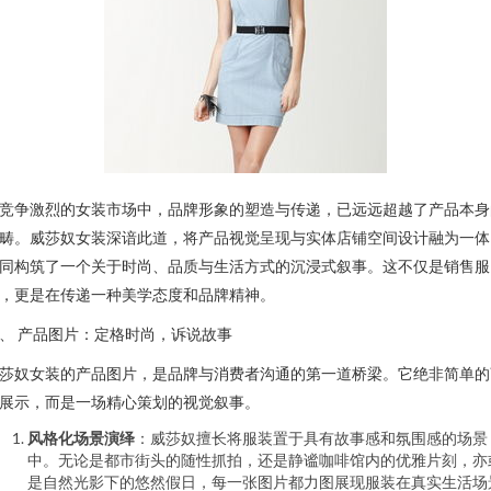
竞争激烈的女装市场中，品牌形象的塑造与传递，已远远超越了产品本身
畴。威莎奴女装深谙此道，将产品视觉呈现与实体店铺空间设计融为一体
同构筑了一个关于时尚、品质与生活方式的沉浸式叙事。这不仅是销售服
，更是在传递一种美学态度和品牌精神。
、 产品图片：定格时尚，诉说故事
莎奴女装的产品图片，是品牌与消费者沟通的第一道桥梁。它绝非简单的
展示，而是一场精心策划的视觉叙事。
风格化场景演绎
：威莎奴擅长将服装置于具有故事感和氛围感的场景
中。无论是都市街头的随性抓拍，还是静谧咖啡馆内的优雅片刻，亦
是自然光影下的悠然假日，每一张图片都力图展现服装在真实生活场